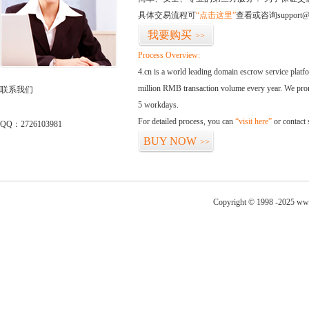
具体交易流程可
“点击这里”
查看或咨询support@
我要购买
>>
Process Overview:
4.cn is a world leading domain escrow service plat
million RMB transaction volume every year. We promi
联系我们
5 workdays.
For detailed process, you can
“visit here”
or contact
QQ：2726103981
BUY NOW
>>
Copyright © 1998 -2025 www