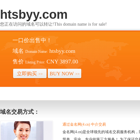
htsbyy.com
您正在访问的域名可以转让!This domain name is for sale!
一口价出售中！
域名
htsbyy.com
Domain Name:
售价
CNY 3897.00
Listing Price:
立即购买
BUY NOW
>>
>>
域名交易方式：
通过金名网(4.cn) 中介交易
金名网(4.cn)是全球领先的域名交易服务机
简单、安全、专业的第三方服务！ 为了保证交